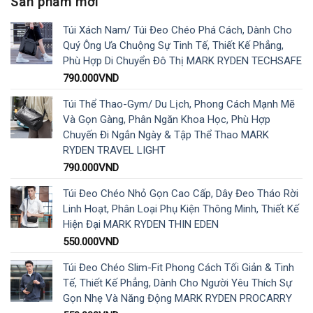
Sản phẩm mới
Túi Xách Nam/ Túi Đeo Chéo Phá Cách, Dành Cho
Quý Ông Ưa Chuộng Sự Tinh Tế, Thiết Kế Phẳng,
Phù Hợp Di Chuyển Đô Thị MARK RYDEN TECHSAFE
790.000
VND
Túi Thể Thao-Gym/ Du Lịch, Phong Cách Mạnh Mẽ
Và Gọn Gàng, Phân Ngăn Khoa Học, Phù Hợp
Chuyến Đi Ngắn Ngày & Tập Thể Thao MARK
RYDEN TRAVEL LIGHT
790.000
VND
Túi Đeo Chéo Nhỏ Gọn Cao Cấp, Dây Đeo Tháo Rời
Linh Hoạt, Phân Loại Phụ Kiện Thông Minh, Thiết Kế
Hiện Đại MARK RYDEN THIN EDEN
550.000
VND
Túi Đeo Chéo Slim-Fit Phong Cách Tối Giản & Tinh
Tế, Thiết Kế Phẳng, Dành Cho Người Yêu Thích Sự
Gọn Nhẹ Và Năng Động MARK RYDEN PROCARRY