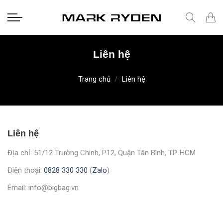
Skip
to
content
Liên hệ
Trang chủ
/
Liên hệ
Liên hệ
Địa chỉ: 51/12 Trường Chinh, P12, Quận Tân Bình, TP. HCM
Điện thoại:
0828 330 330
(
Zalo
)
Email: info@bigbag.vn